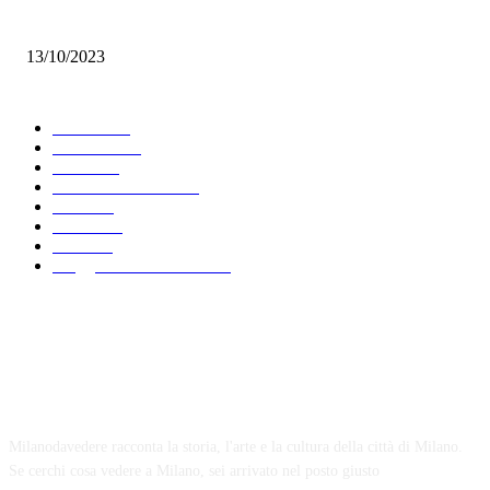
Nebbia: sale nei miei occhi
13/10/2023
Scegli argomento
Leisure
481
Curiosità
426
News
283
Palazzi di Milano
239
2025
213
Strade
199
2021
192
Viaggio in Lombardia
170
Chi siamo
Milanodavedere racconta la storia, l'arte e la cultura della città di Milano.
Se cerchi cosa vedere a Milano, sei arrivato nel posto giusto