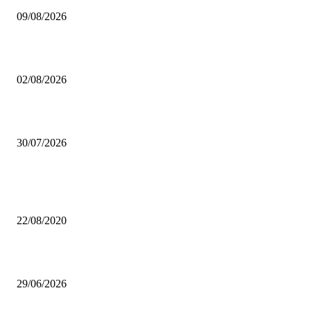
09/08/2026
Pinacoteca Ambrosiana gratis per i milanesi: tutto quello che devi sapere
02/08/2026
Coca-Cola Pizza Village 2026: a settembre Milano diventa la capitale della
30/07/2026
Da sempre i più letti
Lago d’Idro, un gioiello incontaminato
22/08/2020
Castello di Pietra: il “castello” di viale Monza che non ti aspetti
29/06/2026