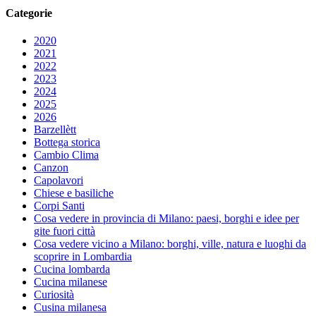
Categorie
2020
2021
2022
2023
2024
2025
2026
Barzellètt
Bottega storica
Cambio Clima
Canzon
Capolavori
Chiese e basiliche
Corpi Santi
Cosa vedere in provincia di Milano: paesi, borghi e idee per
gite fuori città
Cosa vedere vicino a Milano: borghi, ville, natura e luoghi da
scoprire in Lombardia
Cucina lombarda
Cucina milanese
Curiosità
Cusina milanesa