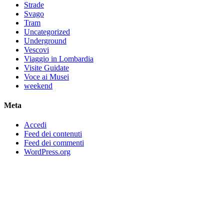
Strade
Svago
Tram
Uncategorized
Underground
Vescovi
Viaggio in Lombardia
Visite Guidate
Voce ai Musei
weekend
Meta
Accedi
Feed dei contenuti
Feed dei commenti
WordPress.org
Scelti da noi
Aperitivo Storico: la storia di Milano si racconta a tavola