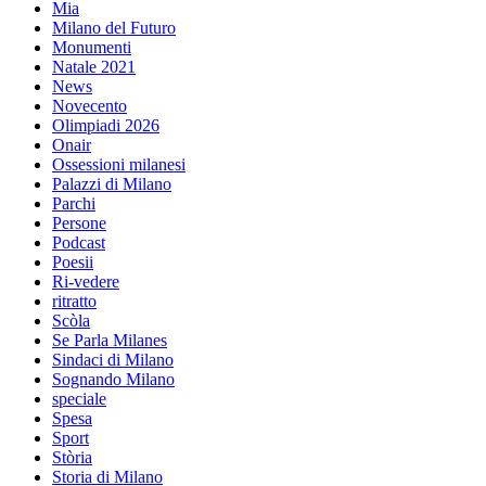
Mia
Milano del Futuro
Monumenti
Natale 2021
News
Novecento
Olimpiadi 2026
Onair
Ossessioni milanesi
Palazzi di Milano
Parchi
Persone
Podcast
Poesii
Ri-vedere
ritratto
Scòla
Se Parla Milanes
Sindaci di Milano
Sognando Milano
speciale
Spesa
Sport
Stòria
Storia di Milano