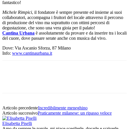
fantastico!
Michele Rimpici
, il fondatore è sempre presente ed insieme ai suoi
collaboratori, accompagna i fruitori del locale attraverso il percorso
di produzione del vino ma soprattutto con ottimi percorsi di
degustazione, che sono una vera gioia per il palato!
Cantina Urbana
è assolutamente da provare e da inserire tra i locali
del cuore, dove passare serate anche con musica dal vivo.
Dove: Via Ascanio Sforza, 87 Milano
Info:
www.cantinaurbana.it
Articolo precedente
Incredibilmente meneghino
Articolo successivo
Praticamente milanese: un ripasso veloce
Elisabetta Piselli
Amo da sempre le parole, mi piace sceglierle, dosarle e scriverle.