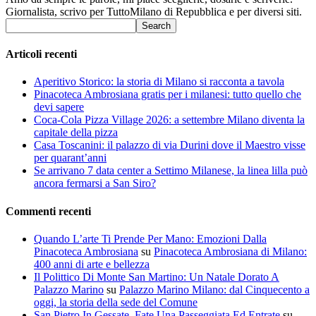
Giornalista, scrivo per TuttoMilano di Repubblica e per diversi siti.
Articoli recenti
Aperitivo Storico: la storia di Milano si racconta a tavola
Pinacoteca Ambrosiana gratis per i milanesi: tutto quello che
devi sapere
Coca-Cola Pizza Village 2026: a settembre Milano diventa la
capitale della pizza
Casa Toscanini: il palazzo di via Durini dove il Maestro visse
per quarant’anni
Se arrivano 7 data center a Settimo Milanese, la linea lilla può
ancora fermarsi a San Siro?
Commenti recenti
Quando L’arte Ti Prende Per Mano: Emozioni Dalla
Pinacoteca Ambrosiana
su
Pinacoteca Ambrosiana di Milano:
400 anni di arte e bellezza
Il Polittico Di Monte San Martino: Un Natale Dorato A
Palazzo Marino
su
Palazzo Marino Milano: dal Cinquecento a
oggi, la storia della sede del Comune
San Pietro In Gessate, Fate Una Passeggiata Ed Entrate
su