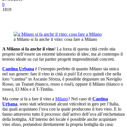
0
1819
a Milano si fa anche il vino: cosa fare a Milano
A Milano si fa anche il vino
! La forza di questa città credo stia
proprio nell’essere un enorme laboratorio di idee, ma al contempo il
terreno ideale su cui far partire progetti imprenditoriali concreti.
Cantina Urbana
è l’esempio perfetto di quanto Milano sia unica
nel suo genere: fare il vino in città si può! Ed ecco quindi che nella
loro “cantina” in Ascanio Sforza, è possibile degustare un Naviglio
Rosso, un Tranatt (bianco, rosso o rosè), oppure il Milano (bianco o
rosso), El Mòs e il T-Tintilia.
Ma come si fa a fare il vino a
Milano
? Nel caso di
Cantina
Urbana
, sono stati selezionati alcuni viticoltori in giro per l’Italia,
dai quali acquistano l’uva con la quale producono il loro vino. E lo
fanno attraverso tutto il processo: dall’arrivo dell’uva all’etichettatura
della bottiglia. All’interno del locale è possibile anche acquistare
vino sfuso, portandosi direttamente la propria bottiglia da casa: