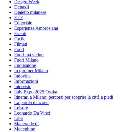
Design Week
Dettagli
Dialetto milanese
E tì?
Editoriale
Esperienze Ambrosiana
Eventi
Facile
Filmati
Food
Fuori ma vicino
Fuori Milano
Fuorisalone
In giro per Milano
Indovina
Informazioni
Interviste
Italy Expo 2025 Osaka
Itinerari a Milano: percorsi per scoprire la città a piedi
La paròla d'incoeu
Leisure
Leonardo Da Vinci
Libri
Manera de dì
Meneghine