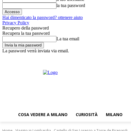
la tua password
Hai dimenticato la password? ottenere aiuto
Privacy Policy
Recupero della password
Recupera la tua password
La tua email
La password verrà inviata via email.
venerdì,7 Agosto,2026
Accedi
News
Newsletter
Dove trovarci?
COSA VEDERE A MILANO
CURIOSITÀ
MILANO
Home
Viaggio in Lombardia
Castello di San Lorenzo a Torre de Picenardi