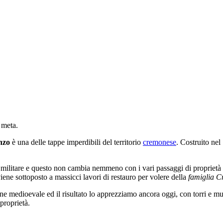
 meta.
nzo
è una delle tappe imperdibili del territorio
cremonese
. Costruito nel
zio militare e questo non cambia nemmeno con i vari passaggi di proprie
iene sottoposto a massicci lavori di restauro per volere della
famiglia Cr
ne medioevale ed il risultato lo apprezziamo ancora oggi, con torri e mur
proprietà.