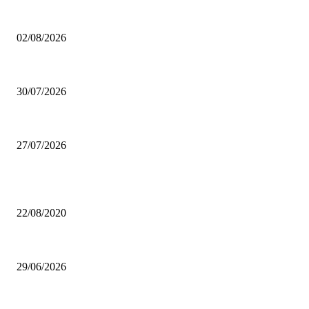
Pinacoteca Ambrosiana gratis per i milanesi: tutto quello che devi sapere
02/08/2026
Coca-Cola Pizza Village 2026: a settembre Milano diventa la capitale della
30/07/2026
Se arrivano 7 data center a Settimo Milanese, la linea lilla può ancora fer
27/07/2026
Da sempre i più letti
Lago d’Idro, un gioiello incontaminato
22/08/2020
Castello di Pietra: il “castello” di viale Monza che non ti aspetti
29/06/2026
Nebbia: sale nei miei occhi