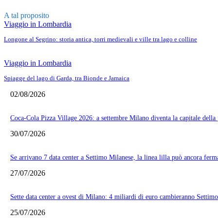
A tal proposito
Viaggio in Lombardia
Longone al Segrino: storia antica, torri medievali e ville tra lago e colline
Viaggio in Lombardia
Spiagge del lago di Garda, tra Bionde e Jamaica
02/08/2026
Coca-Cola Pizza Village 2026: a settembre Milano diventa la capitale della 
30/07/2026
Se arrivano 7 data center a Settimo Milanese, la linea lilla può ancora ferm
27/07/2026
Sette data center a ovest di Milano: 4 miliardi di euro cambieranno Settim
25/07/2026