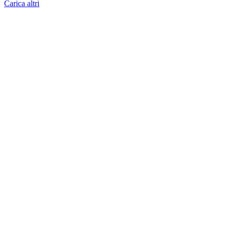
Carica altri
Scelti da noi