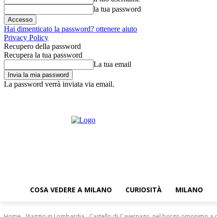
la tua password
Hai dimenticato la password? ottenere aiuto
Privacy Policy
Recupero della password
Recupera la tua password
La tua email
La password verrà inviata via email.
domenica,9 Agosto,2026
Accedi
News
Newsletter
Dove trovar
COSA VEDERE A MILANO
CURIOSITÀ
MILANO
Home
Viaggio in Lombardia
Castello di Cavernago, nel borgo omonimo a