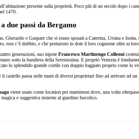
a all’abitazione presente sulla proprietà. Poco più di un secolo dopo i ca
el 1470.
 a due passi da Bergamo
 Gherardo e Gaspare che si erano sposati a Caterina, Ursina e Isotta, t
ro, non c’è dubbio, e che portarono in dote il loro cognome oltre ai lor
attro generazioni, suo nipote
Francesco Martinengo Colleoni
costrui
limano sotto la bandiera della Serenissima. E proprio Venezia è fondamen
ficato lo splendido grande cortile con doppio loggiato proprio come lo v
e il castello passa nelle mani di diversi proprietari fino ad arrivare ad 
rnago
viene usato come location per matrimoni dove, una volta oltrepassa
 magica e suggestiva insieme al giardino bucolico.