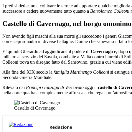
I preti si dedicano a coltivare le terre e ad apportare qualche migliori
successore a cedere nuovamente tutto quanto a
Bartolomeo Colleoni
n
Castello di Cavernago, nel borgo omonimo
Non avendo figli maschi alla sua morte gli succedono i generi Giacomo,
come capi squadra in diverse battaglie. Donne che sapevano il fatto lo
E’ quindi Gherardo ad aggiudicarsi il podere di
Cavernago
e, dopo qu
militare al servizio dei Savoia, combatte a Malta contro i turchi di So
Colleoni trova un disegno fatto dal Sansovino, grazie a cui viene edi
Alla fine del XIX secolo la
famiglia Martinengo Colleoni
si estingue 
Seconda Guerra Mondiale.
Rilevato dai
Principi Gonzaga di Vescovato
oggi il
castello di Cave
nella corte quadrata completamente affrescata che regala un’atmosfera
Castello di Cavernago
Redazione