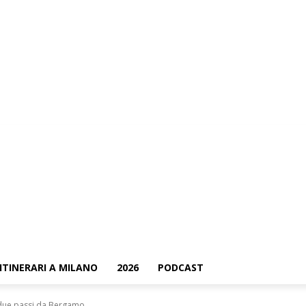
ci?
ContattaMi
ITINERARI A MILANO
2026
PODCAST
 due passi da Bergamo