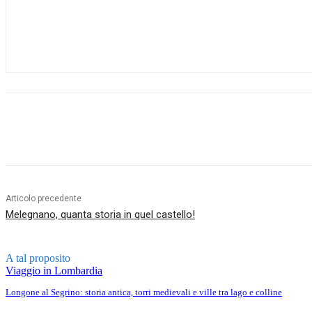
Condividere
Articolo precedente
Melegnano, quanta storia in quel castello!
A tal proposito
Viaggio in Lombardia
Longone al Segrino: storia antica, torri medievali e ville tra lago e colline