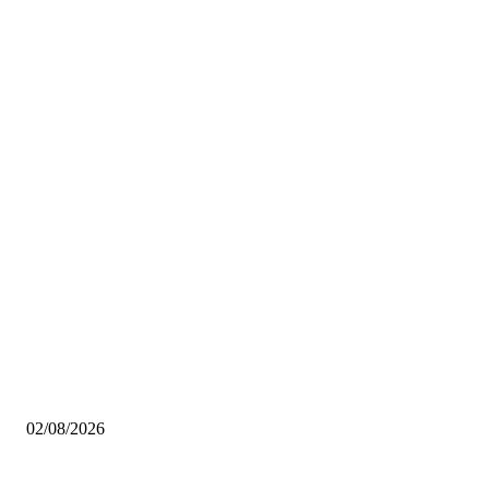
Scelti da noi
Pinacoteca Ambrosiana gratis per i milanesi: tutto quello che devi sapere
02/08/2026
Coca-Cola Pizza Village 2026: a settembre Milano diventa la capitale della