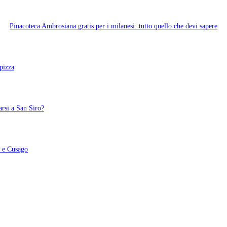
Pinacoteca Ambrosiana gratis per i milanesi: tutto quello che devi sapere
pizza
arsi a San Siro?
o e Cusago