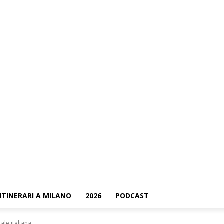
ContattaMi
ITINERARI A MILANO
2026
PODCAST
le italiana...