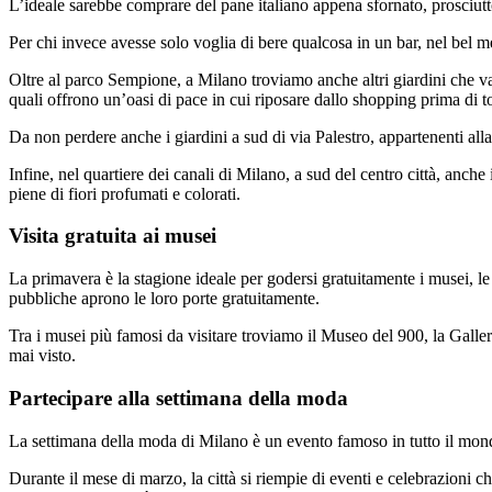
L’ideale sarebbe comprare del pane italiano appena sfornato, prosciut
Per chi invece avesse solo voglia di bere qualcosa in un bar, nel bel
Oltre al parco Sempione, a Milano troviamo anche altri giardini che val
quali offrono un’oasi di pace in cui riposare dallo shopping prima di to
Da non perdere anche i giardini a sud di via Palestro, appartenenti alla
Infine, nel quartiere dei canali di Milano, a sud del centro città, anche 
piene di fiori profumati e colorati.
Visita gratuita ai musei
La primavera è la stagione ideale per godersi gratuitamente i musei, le g
pubbliche aprono le loro porte gratuitamente.
Tra i musei più famosi da visitare troviamo il Museo del 900, la Galle
mai visto.
Partecipare alla settimana della moda
La settimana della moda di Milano è un evento famoso in tutto il mond
Durante il mese di marzo, la città si riempie di eventi e celebrazioni 