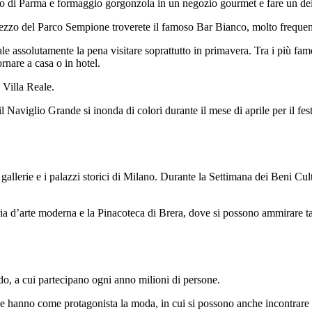
to di Parma e formaggio gorgonzola in un negozio gourmet e fare un del
 mezzo del Parco Sempione troverete il famoso Bar Bianco, molto frequen
e assolutamente la pena visitare soprattutto in primavera. Tra i più famos
rnare a casa o in hotel.
 Villa Reale.
il Naviglio Grande si inonda di colori durante il mese di aprile per il fes
allerie e i palazzi storici di Milano. Durante la Settimana dei Beni Cultur
ria d’arte moderna e la Pinacoteca di Brera, dove si possono ammirare ta
o, a cui partecipano ogni anno milioni di persone.
che hanno come protagonista la moda, in cui si possono anche incontrare 