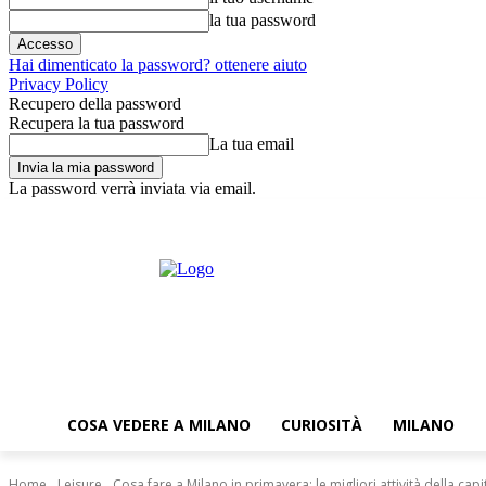
la tua password
Hai dimenticato la password? ottenere aiuto
Privacy Policy
Recupero della password
Recupera la tua password
La tua email
La password verrà inviata via email.
giovedì,6 Agosto,2026
Accedi
News
Newsletter
Dove trovarci?
COSA VEDERE A MILANO
CURIOSITÀ
MILANO
Home
Leisure
Cosa fare a Milano in primavera: le migliori attività della capita