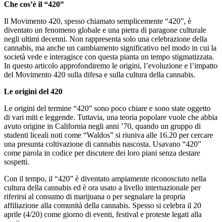
Che cos’è il “420”
Il Movimento 420, spesso chiamato semplicemente “420”, è
diventato un fenomeno globale e una pietra di paragone culturale
negli ultimi decenni. Non rappresenta solo una celebrazione della
cannabis, ma anche un cambiamento significativo nel modo in cui la
società vede e interagisce con questa pianta un tempo stigmatizzata.
In questo articolo approfondiremo le origini, l’evoluzione e l’impatto
del Movimento 420 sulla difesa e sulla cultura della cannabis.
Le origini del 420
Le origini del termine “420” sono poco chiare e sono state oggetto
di vari miti e leggende. Tuttavia, una teoria popolare vuole che abbia
avuto origine in California negli anni ’70, quando un gruppo di
studenti liceali noti come “Waldos” si riuniva alle 16.20 per cercare
una presunta coltivazione di cannabis nascosta. Usavano “420”
come parola in codice per discutere dei loro piani senza destare
sospetti.
Con il tempo, il “420” è diventato ampiamente riconosciuto nella
cultura della cannabis ed è ora usato a livello internazionale per
riferirsi al consumo di marijuana o per segnalare la propria
affiliazione alla comunità della cannabis. Spesso si celebra il 20
aprile (4/20) come giorno di eventi, festival e proteste legati alla