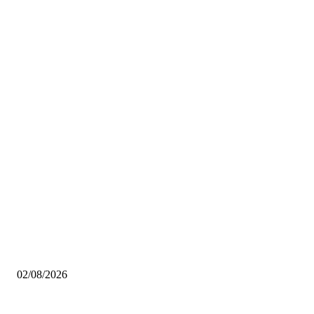
Scelti da noi
Pinacoteca Ambrosiana gratis per i milanesi: tutto quello che devi sapere
02/08/2026