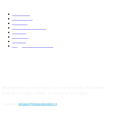
Scegli argomento
Leisure
481
Curiosità
425
News
283
Palazzi di Milano
239
2025
213
Strade
199
2021
192
Viaggio in Lombardia
170
Chi siamo
Milanodavedere racconta la storia, l'arte e la cultura della città di Milano.
Se cerchi cosa vedere a Milano, sei arrivato nel posto giusto
Contattaci:
milano@milanodavedere.it