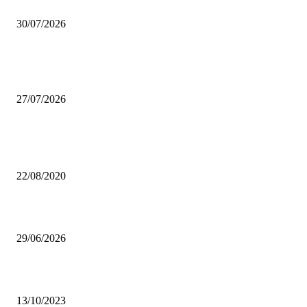
Coca-Cola Pizza Village 2026: a settembre Milano diventa la capitale della
30/07/2026
Se arrivano 7 data center a Settimo Milanese, la linea lilla può ancora ferm
San Siro?
27/07/2026
Da sempre i più letti
Lago d’Idro, un gioiello incontaminato
22/08/2020
Castello di Pietra: il “castello” di viale Monza che non ti aspetti
29/06/2026
Nebbia: sale nei miei occhi
13/10/2023