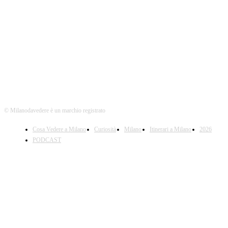
Seguici
© Milanodavedere è un marchio registrato
Cosa Vedere a Milano
Curiosità
Milano
Itinerari a Milano
2026
PODCAST