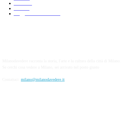
Strade
199
2021
192
Viaggio in Lombardia
170
Chi siamo
Milanodavedere racconta la storia, l'arte e la cultura della città di Milano.
Se cerchi cosa vedere a Milano, sei arrivato nel posto giusto
Contattaci:
milano@milanodavedere.it
Seguici