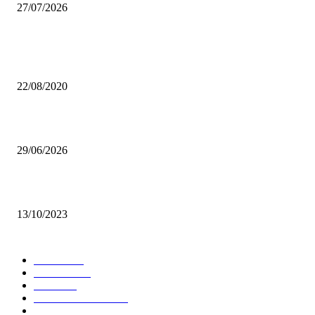
27/07/2026
Da sempre i più letti
Lago d’Idro, un gioiello incontaminato
22/08/2020
Castello di Pietra: il “castello” di viale Monza che non ti aspetti
29/06/2026
Nebbia: sale nei miei occhi
13/10/2023
Scegli argomento
Leisure
481
Curiosità
425
News
283
Palazzi di Milano
239
2025
213