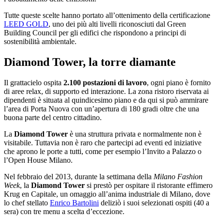
Tutte queste scelte hanno portato all’ottenimento della certificazione
LEED GOLD
, uno dei più alti livelli riconosciuti dal Green
Building Council per gli edifici che rispondono a principi di
sostenibilità ambientale.
Diamond Tower, la torre diamante
Il grattacielo ospita
2.100 postazioni di lavoro
, ogni piano è fornito
di aree relax, di supporto ed interazione. La zona ristoro riservata ai
dipendenti è situata al quindicesimo piano e da qui si può ammirare
l’area di Porta Nuova con un’apertura di 180 gradi oltre che una
buona parte del centro cittadino.
La
Diamond Tower
è una struttura privata e normalmente non è
visitabile. Tuttavia non è raro che partecipi ad eventi ed iniziative
che aprono le porte a tutti, come per esempio l’Invito a Palazzo o
l’Open House Milano.
Nel febbraio del 2013, durante la settimana della
Milano Fashion
Week
, la
Diamond Tower
si prestò per ospitare il ristorante effimero
Krug en Capitale, un omaggio all’anima industriale di Milano, dove
lo chef stellato
Enrico Bartolini
deliziò i suoi selezionati ospiti (40 a
sera) con tre menu a scelta d’eccezione.