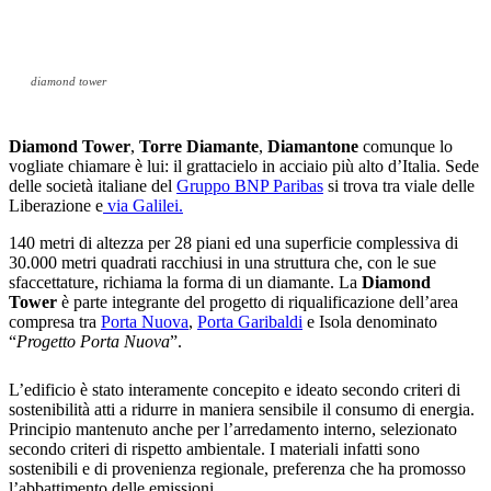
diamond tower
Diamond Tower
,
Torre Diamante
,
Diamantone
comunque lo
vogliate chiamare è lui: il grattacielo in acciaio più alto d’Italia. Sede
delle società italiane del
Gruppo BNP Paribas
si trova tra viale delle
Liberazione e
via Galilei.
140 metri di altezza per 28 piani ed una superficie complessiva di
30.000 metri quadrati racchiusi in una struttura che, con le sue
sfaccettature, richiama la forma di un diamante. La
Diamond
Tower
è parte integrante del progetto di riqualificazione dell’area
compresa tra
Porta Nuova
,
Porta Garibaldi
e Isola denominato
“
Progetto Porta Nuova
”.
L’edificio è stato interamente concepito e ideato secondo criteri di
sostenibilità atti a ridurre in maniera sensibile il consumo di energia.
Principio mantenuto anche per l’arredamento interno, selezionato
secondo criteri di rispetto ambientale. I materiali infatti sono
sostenibili e di provenienza regionale, preferenza che ha promosso
l’abbattimento delle emissioni.