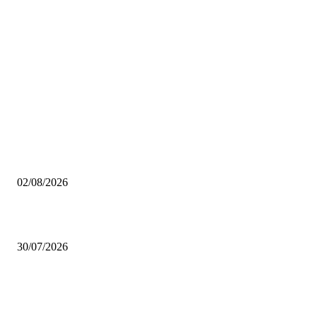
Scelti da noi
Pinacoteca Ambrosiana gratis per i milanesi: tutto quello che devi sapere
02/08/2026
Coca-Cola Pizza Village 2026: a settembre Milano diventa la capitale della
30/07/2026
Se arrivano 7 data center a Settimo Milanese, la linea lilla può ancora ferm
San Siro?