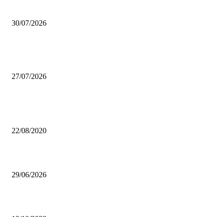
Coca-Cola Pizza Village 2026: a settembre Milano diventa la capitale della
30/07/2026
Se arrivano 7 data center a Settimo Milanese, la linea lilla può ancora ferm
San Siro?
27/07/2026
Da sempre i più letti
Lago d’Idro, un gioiello incontaminato
22/08/2020
Castello di Pietra: il “castello” di viale Monza che non ti aspetti
29/06/2026
Nebbia: sale nei miei occhi