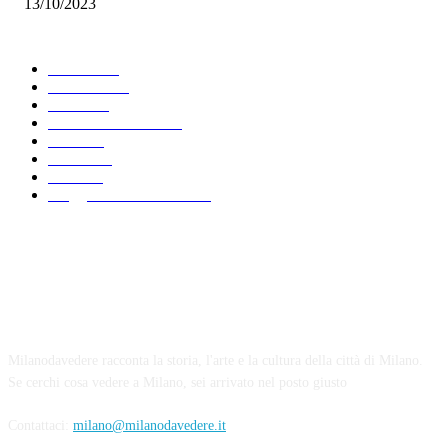
13/10/2023
Scegli argomento
Leisure
481
Curiosità
425
News
283
Palazzi di Milano
239
2025
213
Strade
199
2021
192
Viaggio in Lombardia
170
Chi siamo
Milanodavedere racconta la storia, l'arte e la cultura della città di Milano.
Se cerchi cosa vedere a Milano, sei arrivato nel posto giusto
Contattaci:
milano@milanodavedere.it