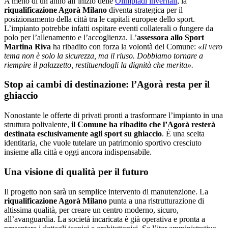
A meno di un anno all’inizio delle
Olimpiadi invernali
, la
riqualificazione Agorà Milano
diventa strategica per il
posizionamento della città tra le capitali europee dello sport.
L’impianto potrebbe infatti ospitare eventi collaterali o fungere da
polo per l’allenamento e l’accoglienza. L’
assessora allo Sport
Martina Riva
ha ribadito con forza la volontà del Comune:
«Il vero
tema non è solo la sicurezza, ma il riuso. Dobbiamo tornare a
riempire il palazzetto, restituendogli la dignità che merita».
Stop ai cambi di destinazione: l’Agorà resta per il
ghiaccio
Nonostante le offerte di privati pronti a trasformare l’impianto in una
struttura polivalente,
il Comune ha ribadito che l’Agorà resterà
destinata esclusivamente agli sport su ghiaccio
. È una scelta
identitaria, che vuole tutelare un patrimonio sportivo cresciuto
insieme alla città e oggi ancora indispensabile.
Una visione di qualità per il futuro
Il progetto non sarà un semplice intervento di manutenzione. La
riqualificazione Agorà Milano
punta a una ristrutturazione di
altissima qualità, per creare un centro moderno, sicuro,
all’avanguardia. La società incaricata è già operativa e pronta a