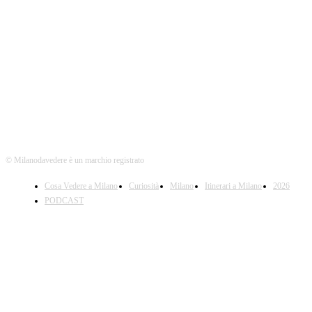
Seguici
© Milanodavedere è un marchio registrato
Cosa Vedere a Milano
Curiosità
Milano
Itinerari a Milano
2026
PODCAST