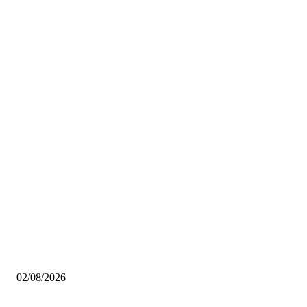
Scelti da noi
Pinacoteca Ambrosiana gratis per i milanesi: tutto quello che devi sapere
02/08/2026