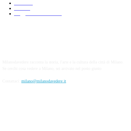
Strade
199
2021
192
Viaggio in Lombardia
170
Chi siamo
Milanodavedere racconta la storia, l'arte e la cultura della città di Milano.
Se cerchi cosa vedere a Milano, sei arrivato nel posto giusto
Contattaci:
milano@milanodavedere.it
Seguici