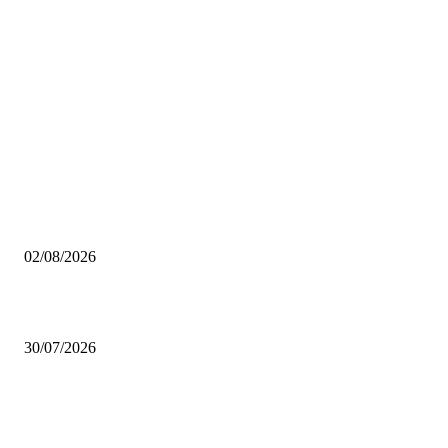
Scelti da noi
Pinacoteca Ambrosiana gratis per i milanesi: tutto quello che devi sapere
02/08/2026
Coca-Cola Pizza Village 2026: a settembre Milano diventa la capitale della
30/07/2026
Se arrivano 7 data center a Settimo Milanese, la linea lilla può ancora ferm
San Siro?