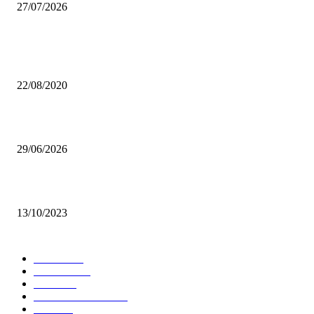
27/07/2026
Da sempre i più letti
Lago d’Idro, un gioiello incontaminato
22/08/2020
Castello di Pietra: il “castello” di viale Monza che non ti aspetti
29/06/2026
Nebbia: sale nei miei occhi
13/10/2023
Scegli argomento
Leisure
481
Curiosità
425
News
283
Palazzi di Milano
239
2025
213