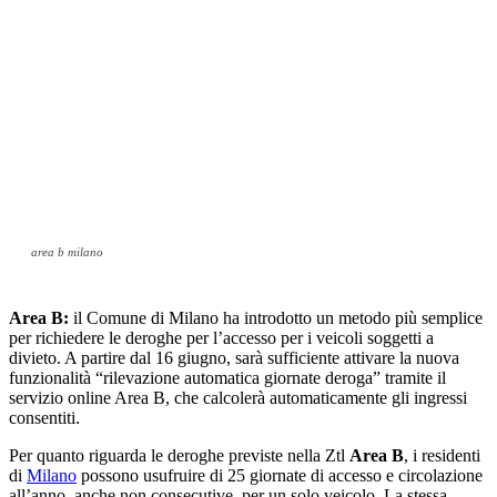
area b milano
Area B:
il Comune di Milano ha introdotto un metodo più semplice
per richiedere le deroghe per l’accesso per i veicoli soggetti a
divieto. A partire dal 16 giugno, sarà sufficiente attivare la nuova
funzionalità “rilevazione automatica giornate deroga” tramite il
servizio online Area B, che calcolerà automaticamente gli ingressi
consentiti.
Per quanto riguarda le deroghe previste nella Ztl
Area B
, i residenti
di
Milano
possono usufruire di 25 giornate di accesso e circolazione
all’anno, anche non consecutive, per un solo veicolo. La stessa