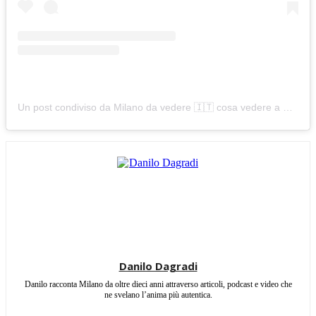
Un post condiviso da Milano da vedere 🇮🇹 cosa vedere a Milano (@milanodavedere)
Danilo Dagradi
Danilo racconta Milano da oltre dieci anni attraverso articoli, podcast e video che
ne svelano l’anima più autentica.