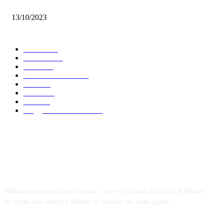
Nebbia: sale nei miei occhi
13/10/2023
Scegli argomento
Leisure
481
Curiosità
426
News
283
Palazzi di Milano
239
2025
213
Strade
199
2021
192
Viaggio in Lombardia
170
Chi siamo
Milanodavedere racconta la storia, l'arte e la cultura della città di Milano.
Se cerchi cosa vedere a Milano, sei arrivato nel posto giusto