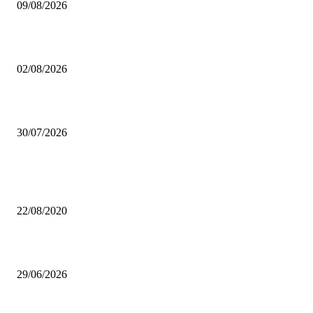
09/08/2026
Pinacoteca Ambrosiana gratis per i milanesi: tutto quello che devi sapere
02/08/2026
Coca-Cola Pizza Village 2026: a settembre Milano diventa la capitale della
30/07/2026
Da sempre i più letti
Lago d’Idro, un gioiello incontaminato
22/08/2020
Castello di Pietra: il “castello” di viale Monza che non ti aspetti
29/06/2026