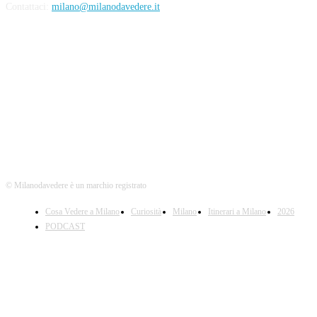
Contattaci:
milano@milanodavedere.it
Seguici
© Milanodavedere è un marchio registrato
Cosa Vedere a Milano
Curiosità
Milano
Itinerari a Milano
2026
PODCAST