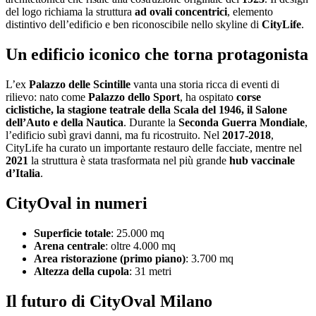
del logo richiama la struttura
ad ovali concentrici
, elemento
distintivo dell’edificio e ben riconoscibile nello skyline di
CityLife
.
Un edificio iconico che torna protagonista
L’ex
Palazzo delle Scintille
vanta una storia ricca di eventi di
rilievo: nato come
Palazzo dello Sport
, ha ospitato
corse
ciclistiche, la stagione teatrale della Scala del 1946, il Salone
dell’Auto e della Nautica
. Durante la
Seconda Guerra Mondiale
,
l’edificio subì gravi danni, ma fu ricostruito. Nel
2017-2018
,
CityLife ha curato un importante restauro delle facciate, mentre nel
2021
la struttura è stata trasformata nel più grande
hub vaccinale
d’Italia
.
CityOval in numeri
Superficie totale
: 25.000 mq
Arena centrale
: oltre 4.000 mq
Area ristorazione (primo piano)
: 3.700 mq
Altezza della cupola
: 31 metri
Il futuro di CityOval Milano