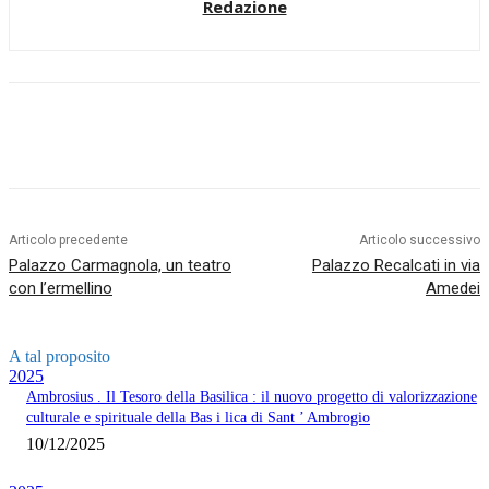
Redazione
Articolo precedente
Articolo successivo
Palazzo Carmagnola, un teatro
Palazzo Recalcati in via
con l’ermellino
Amedei
A tal proposito
2025
Ambrosius . Il Tesoro della Basilica : il nuovo progetto di valorizzazione
culturale e spirituale della Bas i lica di Sant ’ Ambrogio
10/12/2025