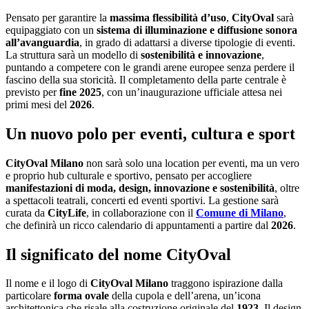
Pensato per garantire la
massima flessibilità d’uso
,
CityOval
sarà
equipaggiato con un
sistema di illuminazione e diffusione sonora
all’avanguardia
, in grado di adattarsi a diverse tipologie di eventi.
La struttura sarà un modello di
sostenibilità e innovazione
,
puntando a competere con le grandi arene europee senza perdere il
fascino della sua storicità. Il completamento della parte centrale è
previsto per
fine 2025
, con un’inaugurazione ufficiale attesa nei
primi mesi del
2026
.
Un nuovo polo per eventi, cultura e sport
CityOval Milano
non sarà solo una location per eventi, ma un vero
e proprio hub culturale e sportivo, pensato per accogliere
manifestazioni di moda, design, innovazione e sostenibilità
, oltre
a spettacoli teatrali, concerti ed eventi sportivi. La gestione sarà
curata da
CityLife
, in collaborazione con il
Comune di Milano
,
che definirà un ricco calendario di appuntamenti a partire dal
2026
.
Il significato del nome CityOval
Il nome e il logo di
CityOval Milano
traggono ispirazione dalla
particolare
forma ovale
della cupola e dell’arena, un’icona
architettonica che risale alla costruzione originale del
1923
. Il design