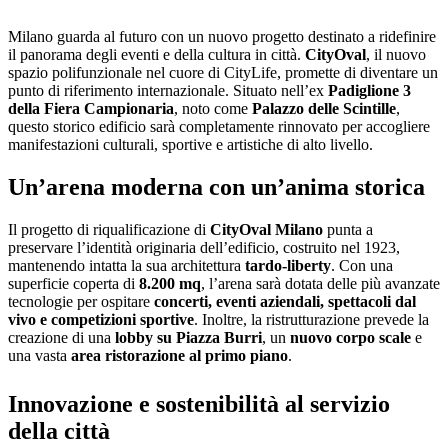
Milano guarda al futuro con un nuovo progetto destinato a ridefinire
il panorama degli eventi e della cultura in città.
CityOval
, il nuovo
spazio polifunzionale nel cuore di CityLife, promette di diventare un
punto di riferimento internazionale. Situato nell’ex
Padiglione 3
della Fiera Campionaria
, noto come
Palazzo delle Scintille
,
questo storico edificio sarà completamente rinnovato per accogliere
manifestazioni culturali, sportive e artistiche di alto livello.
Un’arena moderna con un’anima storica
Il progetto di riqualificazione di
CityOval Milano
punta a
preservare l’identità originaria dell’edificio, costruito nel 1923,
mantenendo intatta la sua architettura
tardo-liberty
. Con una
superficie coperta di
8.200 mq
, l’arena sarà dotata delle più avanzate
tecnologie per ospitare
concerti, eventi aziendali, spettacoli dal
vivo e competizioni sportive
. Inoltre, la ristrutturazione prevede la
creazione di una
lobby su Piazza Burri
, un
nuovo corpo scale
e
una vasta
area ristorazione al primo piano
.
Innovazione e sostenibilità al servizio
della città