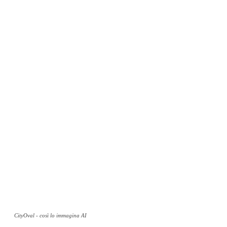
CityOval - così lo immagina AI