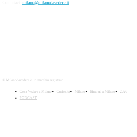
Contattaci:
milano@milanodavedere.it
Seguici
© Milanodavedere è un marchio registrato
Cosa Vedere a Milano
Curiosità
Milano
Itinerari a Milano
2026
PODCAST