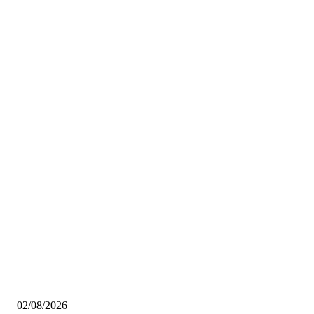
Scelti da noi
Pinacoteca Ambrosiana gratis per i milanesi: tutto quello che devi sapere
02/08/2026