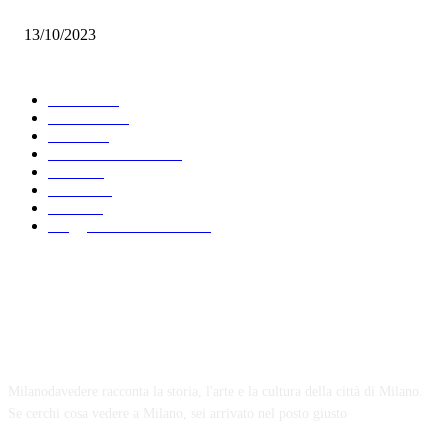
Nebbia: sale nei miei occhi
13/10/2023
Scegli argomento
Leisure
481
Curiosità
425
News
283
Palazzi di Milano
239
2025
213
Strade
199
2021
192
Viaggio in Lombardia
170
Chi siamo
Milanodavedere racconta la storia, l'arte e la cultura della città di Milano.
Se cerchi cosa vedere a Milano, sei arrivato nel posto giusto