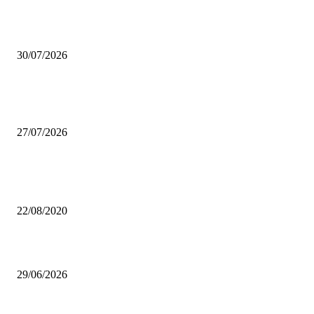
Coca-Cola Pizza Village 2026: a settembre Milano diventa la capitale della
30/07/2026
Se arrivano 7 data center a Settimo Milanese, la linea lilla può ancora ferm
San Siro?
27/07/2026
Da sempre i più letti
Lago d’Idro, un gioiello incontaminato
22/08/2020
Castello di Pietra: il “castello” di viale Monza che non ti aspetti
29/06/2026